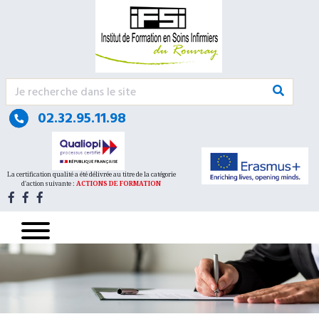
Urgence psychiatrique avec nécessité d’une prise
en charge somatique (intoxication, blessure,
altération de l’état général, etc)
CHU - Hôpitaux de Rouen Hôpital Charles
02.32.95.11.98
Nicolle
1 rue de Germont
76031 cedex
La certification qualité a été délivrée au titre de la catégorie
d'action suivante :
ACTIONS DE FORMATION
02 32 88 89 90
Accueil 24h/24.