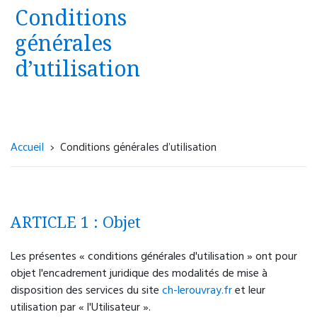
Urgence psychiatrique avec présomption
Conditions
d’hospitalisation, sans nécessité d'une prise en
générales
charge somatique
d’utilisation
Centre Hospitalier du Rouvray - Unité
d'accueil et d'orientation (UNACOR)
4 rue Paul Eluard
76300 Sotteville-lès-Rouen
Accueil
Conditions générales d’utilisation
02 32 95 18 33
Accueil 24h/24.
ARTICLE 1 : Objet
Les présentes « conditions générales d'utilisation » ont pour
objet l'encadrement juridique des modalités de mise à
Urgence psychiatrique, sans présomption
disposition des services du site
ch-lerouvray.fr
et leur
d’hospitalisation
utilisation par « l'Utilisateur ».