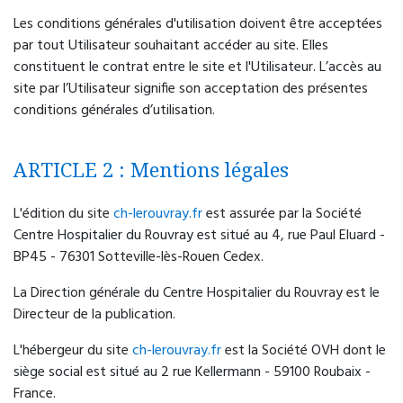
Centre d’accueil et de soins psychiatriques
Les conditions générales d'utilisation doivent être acceptées
Saint Exupéry
(CASP)
par tout Utilisateur souhaitant accéder au site. Elles
constituent le contrat entre le site et l'Utilisateur. L’accès au
272 route de Darnétal
site par l’Utilisateur signifie son acceptation des présentes
76000 Rouen
conditions générales d’utilisation.
02 35 07 40 40
ARTICLE 2 : Mentions légales
Accueil du lundi au vendredi, de 9h à 20h.
L'édition du site
ch-lerouvray.fr
est assurée par la Société
Centre Hospitalier du Rouvray est situé au 4, rue Paul Eluard -
BP45 - 76301 Sotteville-lès-Rouen Cedex.
La Direction générale du Centre Hospitalier du Rouvray est le
Directeur de la publication.
L'hébergeur du site
ch-lerouvray.fr
est la Société OVH dont le
siège social est situé au 2 rue Kellermann - 59100 Roubaix -
France.