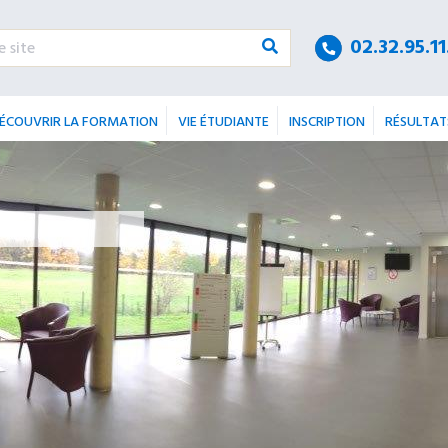
02.32.95.11
Urgence psychiatrique avec présomption
d’hospitalisation, sans nécessité d'une
t
prise en charge somatique
ÉCOUVRIR LA FORMATION
VIE ÉTUDIANTE
INSCRIPTION
RÉSULTAT
Centre Hospitalier du Rouvray - Unité
d'accueil et d'orientation (UNACOR)
4 rue Paul Eluard
76300 Sotteville-lès-Rouen
02 32 95 18 33
Accueil 24h/24.