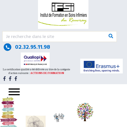
Urgence psychiatrique avec nécessité d’une prise
en charge somatique (intoxication, blessure,
altération de l’état général, etc)
CHU - Hôpitaux de Rouen Hôpital Charles
02.32.95.11.98
Nicolle
1 rue de Germont
76031 cedex
La certification qualité a été délivrée au titre de la catégorie
d'action suivante :
ACTIONS DE FORMATION
02 32 88 89 90
Accueil 24h/24.