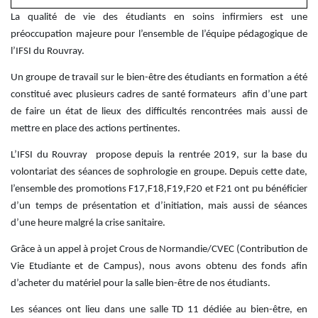
Centre d’accueil et de soins psychiatriques
La qualité de vie des étudiants en soins infirmiers est une
Saint Exupéry
(CASP)
préoccupation majeure pour l’ensemble de l’équipe pédagogique de
l’IFSI du Rouvray.
272 route de Darnétal
76000 Rouen
Un groupe de travail sur le bien-être des étudiants en formation a été
constitué avec plusieurs cadres de santé formateurs afin d’une part
02 35 07 40 40
de faire un état de lieux des difficultés rencontrées mais aussi de
mettre en place des actions pertinentes.
Accueil du lundi au vendredi, de 9h à 20h.
L’IFSI du Rouvray propose depuis la rentrée 2019, sur la base du
volontariat des séances de sophrologie en groupe. Depuis cette date,
l’ensemble des promotions F17,F18,F19,F20 et F21 ont pu bénéficier
d’un temps de présentation et d’initiation, mais aussi de séances
d’une heure malgré la crise sanitaire.
Grâce à un appel à projet Crous de Normandie/CVEC (Contribution de
Vie Etudiante et de Campus), nous avons obtenu des fonds afin
d’acheter du matériel pour la salle bien-être de nos étudiants.
Les séances ont lieu dans une salle TD 11 dédiée au bien-être, en