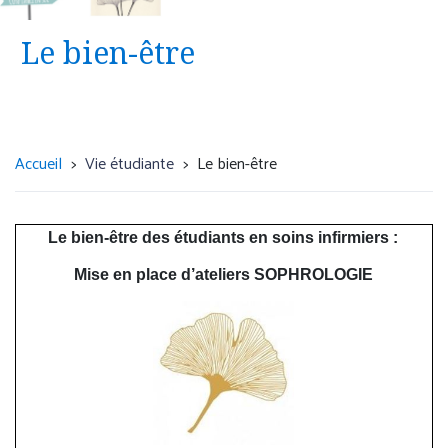
Urgence psychiatrique avec présomption
d’hospitalisation, sans nécessité d'une prise en
Le bien-être
charge somatique
Centre Hospitalier du Rouvray - Unité
d'accueil et d'orientation (UNACOR)
Accueil
Vie étudiante
Le bien-être
4 rue Paul Eluard
76300 Sotteville-lès-Rouen
02 32 95 18 33
Le bien-être des étudiants en soins infirmiers :
Accueil 24h/24.
Mise en place d’ateliers SOPHROLOGIE
Urgence psychiatrique, sans présomption
d’hospitalisation